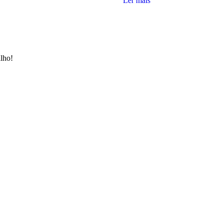
Ler mais
lho!