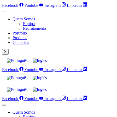
Pular
Facebook
Youtube
Instagram
Linkedin
para
o
conteúdo
Quem Somos
Equipa
Recrutamento
Portfólio
Produtos
Contactos
X
Facebook
Youtube
Instagram
Linkedin
Facebook
Youtube
Instagram
Linkedin
Quem Somos
Equipa