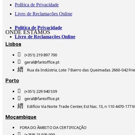
Política de Privacidade
Livro de Reclamações Online
Política de Privacidade
ONDE ESTAMOS
Livro de Reclamações Online
Lisboa
(+351) 219 897 700
geral@fantoffice.pt
Rua da Indústria, Lote 7 Bairro das Queimadas 2660-042 Fri
Porto
(+351) 229 940 539
geral@fantoffice.pt
Edifício Via Norte Trade Center, Est Nac. 13, n 110 4470-177 M
Moçambique
FORA DO ÂMBITO DA CERTIFICAÇÃO
(+258) 21 505 000