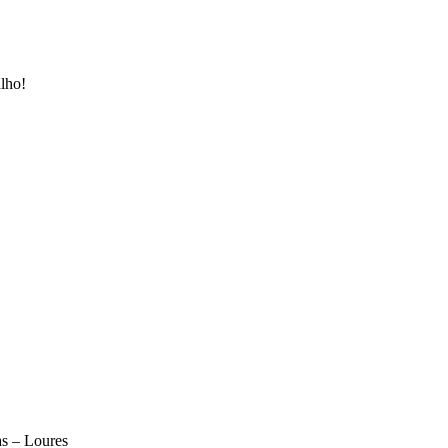
lho!
as – Loures